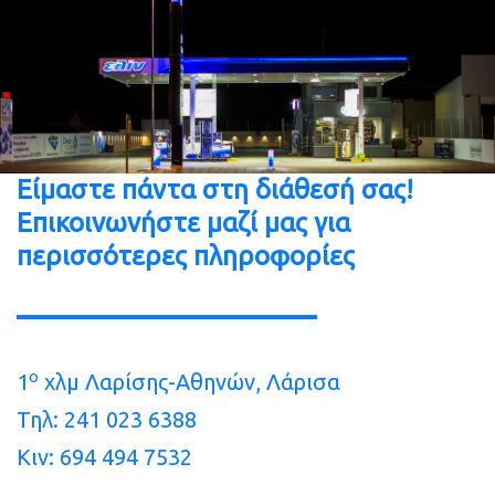
Είμαστε
πάντα
στη
διάθεσή
σας!
Επικοινωνήστε
μαζί
μας
για
περισσότερες
πληροφορίες
ο
1
χλμ Λαρίσης-Αθηνών, Λάρισα
Τηλ: 241 023 6388
Κιν: 694 494 7532